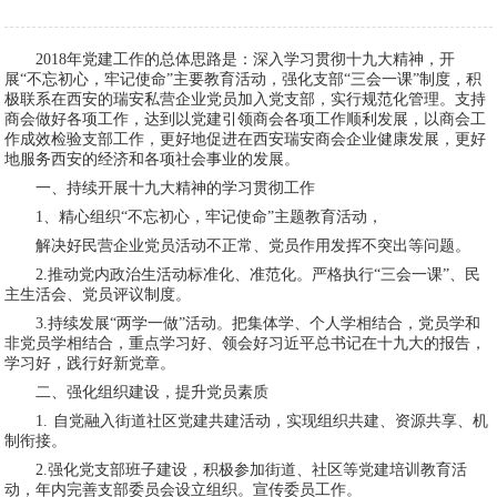
2018年党建工作的总体思路是：深入学习贯彻十九大精神，开
展“不忘初心，牢记使命”主要教育活动，强化支部“三会一课”制度，积
极联系在西安的瑞安私营企业党员加入党支部，实行规范化管理。支持
商会做好各项工作，达到以党建引领商会各项工作顺利发展，以商会工
作成效检验支部工作，更好地促进在西安瑞安商会企业健康发展，更好
地服务西安的经济和各项社会事业的发展。
一、持续开展十九大精神的学习贯彻工作
1、精心组织“不忘初心，牢记使命”主题教育活动，
解决好民营企业党员活动不正常、党员作用发挥不突出等问题。
2.推动党内政治生活动标准化、准范化。严格执行“三会一课”、民
主生活会、党员评议制度。
3.持续发展“两学一做”活动。把集体学、个人学相结合，党员学和
非党员学相结合，重点学习好、领会好习近平总书记在十九大的报告，
学习好，践行好新党章。
二、强化组织建设，提升党员素质
1. 自党融入街道社区党建共建活动，实现组织共建、资源共享、机
制衔接。
2.强化党支部班子建设，积极参加街道、社区等党建培训教育活
动，年内完善支部委员会设立组织。宣传委员工作。