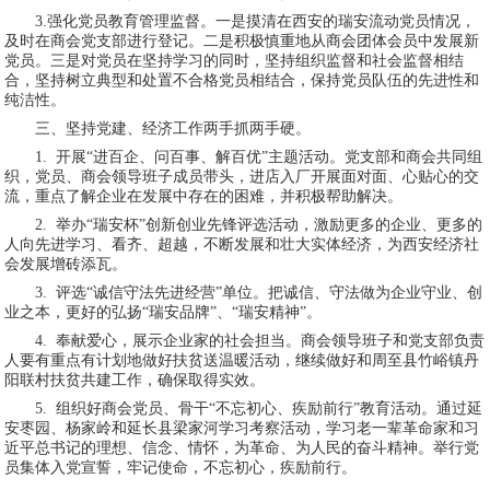
3.强化党员教育管理监督。一是摸清在西安的瑞安流动党员情况，
及时在商会党支部进行登记。二是积极慎重地从商会团体会员中发展新
党员。三是对党员在坚持学习的同时，坚持组织监督和社会监督相结
合，坚持树立典型和处置不合格党员相结合，保持党员队伍的先进性和
纯洁性。
三、坚持党建、经济工作两手抓两手硬。
1. 开展“进百企、问百事、解百优”主题活动。党支部和商会共同组
织，党员、商会领导班子成员带头，进店入厂开展面对面、心贴心的交
流，重点了解企业在发展中存在的困难，并积极帮助解决。
2. 举办“瑞安杯”创新创业先锋评选活动，激励更多的企业、更多的
人向先进学习、看齐、超越，不断发展和壮大实体经济，为西安经济社
会发展增砖添瓦。
3. 评选“诚信守法先进经营”单位。把诚信、守法做为企业守业、创
业之本，更好的弘扬“瑞安品牌”、“瑞安精神”。
4. 奉献爱心，展示企业家的社会担当。商会领导班子和党支部负责
人要有重点有计划地做好扶贫送温暖活动，继续做好和周至县竹峪镇丹
阳联村扶贫共建工作，确保取得实效。
5. 组织好商会党员、骨干“不忘初心、疾励前行”教育活动。通过延
安枣园、杨家岭和延长县梁家河学习考察活动，学习老一辈革命家和习
近平总书记的理想、信念、情怀，为革命、为人民的奋斗精神。举行党
员集体入党宣誓，牢记使命，不忘初心，疾励前行。