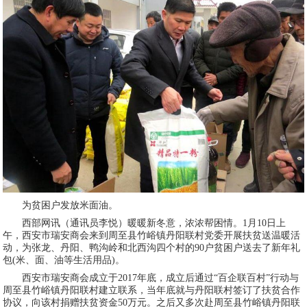
为贫困户发放米面油。
西部网讯（通讯员李悦）暖暖新冬意，浓浓帮困情。1月10日上
午，西安市瑞安商会来到周至县竹峪镇丹阳联村党委开展扶贫送温暖活
动，为张龙、丹阳、鸭沟岭和北西沟四个村的90户贫困户送去了新年礼
包(米、面、油等生活用品)。
西安市瑞安商会成立于2017年底，成立后通过“百企联百村”行动与
周至县竹峪镇丹阳联村建立联系，当年底就与丹阳联村签订了扶贫合作
协议，向该村捐赠扶贫资金50万元。之后又多次赴周至县竹峪镇丹阳联