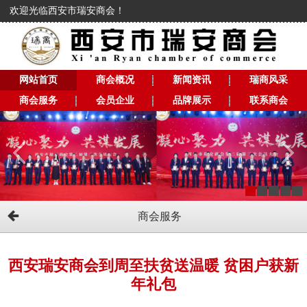
欢迎光临西安市瑞安商会！
网站首页
商会概况
新闻资讯
瑞商风采
商会服务
会员企业
品牌展示
联系商会
商会服务
​西安瑞安商会到周至扶贫送温暖 贫困户获新
年礼包