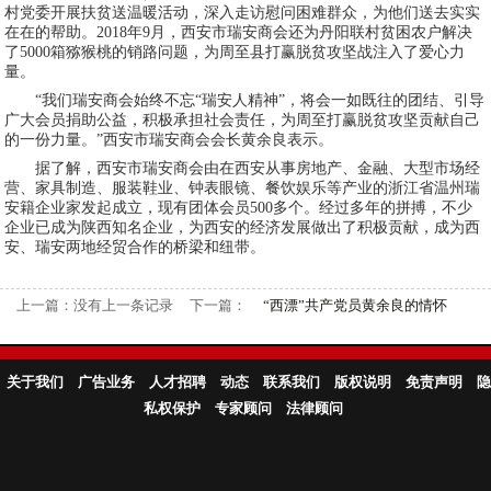
村党委开展扶贫送温暖活动，深入走访慰问困难群众，为他们送去实实
在在的帮助。2018年9月，西安市瑞安商会还为丹阳联村贫困农户解决
了5000箱猕猴桃的销路问题，为周至县打赢脱贫攻坚战注入了爱心力
量。
“我们瑞安商会始终不忘“瑞安人精神”，将会一如既往的团结、引导
广大会员捐助公益，积极承担社会责任，为周至打赢脱贫攻坚贡献自己
的一份力量。”西安市瑞安商会会长黄余良表示。
据了解，西安市瑞安商会由在西安从事房地产、金融、大型市场经
营、家具制造、服装鞋业、钟表眼镜、餐饮娱乐等产业的浙江省温州瑞
安籍企业家发起成立，现有团体会员500多个。经过多年的拼搏，不少
企业已成为陕西知名企业，为西安的经济发展做出了积极贡献，成为西
安、瑞安两地经贸合作的桥梁和纽带。
上一篇：没有上一条记录
下一篇：
“西漂”共产党员黄余良的情怀
关于我们
广告业务
人才招聘
动态
联系我们
版权说明
免责声明
隐
私权保护
专家顾问
法律顾问